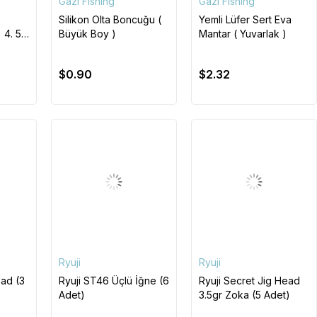
Gazi Fishing
Gazi Fishing
Silikon Olta Boncuğu (
Yemli Lüfer Sert Eva
 4. 5
Büyük Boy )
Mantar ( Yuvarlak )
$0.90
$2.32
Ryuji
Ryuji
ead (3
Ryuji ST46 Üçlü İğne (6
Ryuji Secret Jig Head
Adet)
3.5gr Zoka (5 Adet)