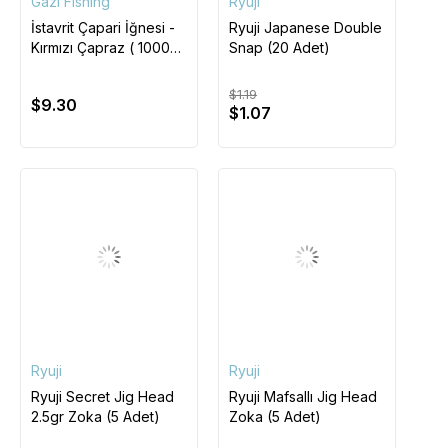
Gazi Fishing
Ryuji
İstavrit Çapari İğnesi -
Ryuji Japanese Double
Kırmızı Çapraz ( 1000
Snap (20 Adet)
Adet )
$1.19
$9.30
$1.07
Ryuji
Ryuji
Ryuji Secret Jig Head
Ryuji Mafsallı Jig Head
2.5gr Zoka (5 Adet)
Zoka (5 Adet)