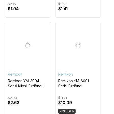
$2.15
$1.57
$1.94
$1.41
Remixon
Remixon
Remixon YM-3004
Remixon YM-6001
Serisi Klipsli Fırdöndü
Serisi Fırdöndü
$2.93
$11.21
$2.63
$10.09
YENI ÜRÜN