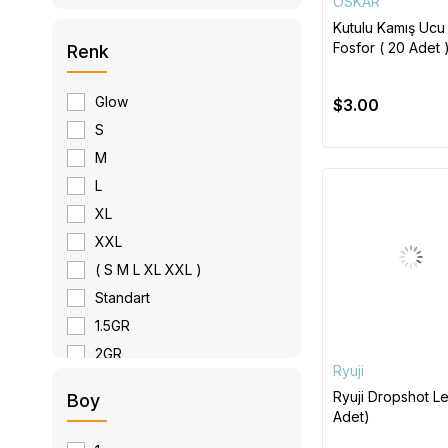
OSKAR
Kutulu Kamış Ucu
Fosfor ( 20 Adet )
Renk
X 3. 9 Mm
Glow
$3.00
S
M
L
XL
XXL
( S M L XL XXL )
Standart
1.5GR
2GR
Ryuji
2.5GR
Ryuji Dropshot L
Boy
1GR
Adet)
0.8GR