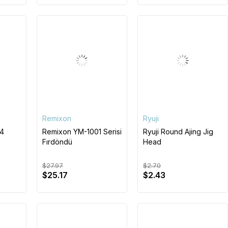
Remixon
Ryuji
4
Remixon YM-1001 Serisi
Ryuji Round Ajing Jig
Fırdöndü
Head
$27.97
$2.70
$25.17
$2.43