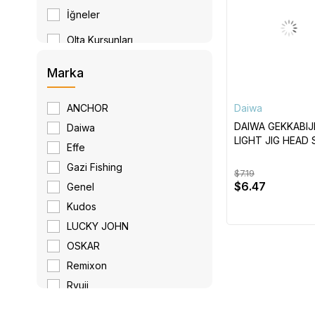
İğneler
Olta Kurşunları
Marka
ANCHOR
Daiwa
DAIWA GEKKABIJ
Daiwa
LIGHT JIG HEAD 
Effe
İĞNE #8
Gazi Fishing
$7.19
$6.47
Genel
Kudos
LUCKY JOHN
OSKAR
Remixon
Ryuji