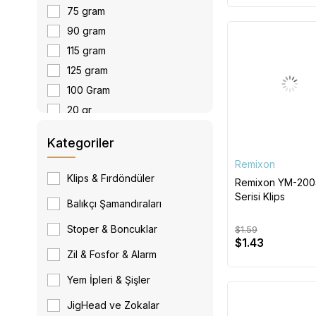
75 gram
90 gram
115 gram
125 gram
100 Gram
20 gr
30 gr
Kategoriler
45 gr
Remixon
60 gr
Klips & Fırdöndüler
Remixon YM-200
75 Gr
Serisi Klips
Balıkçı Şamandıraları
100 Gr
Stoper & Boncuklar
$1.59
$1.43
Zil & Fosfor & Alarm
Yem İpleri & Şişler
JigHead ve Zokalar