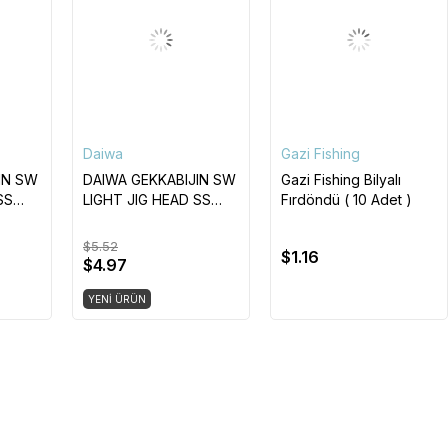
Daiwa
Gazi Fishing
IN SW
DAIWA GEKKABIJIN SW
Gazi Fishing Bilyalı
SS
LIGHT JIG HEAD SS
Fırdöndü ( 10 Adet )
GLOW #10
$5.52
$1.16
$4.97
YENI ÜRÜN