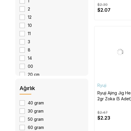
1
$2.30
0.6GR
2
$2.07
3.5GR
12
10
11
3
8
14
00
20 cm
4
Ryuji
Ağırlık
000
Ryuji Ajing Jig H
2gr Zoka (5 Adet
25 cm
40 gram
5
30 gram
$2.47
6
$2.23
50 gram
60 gram