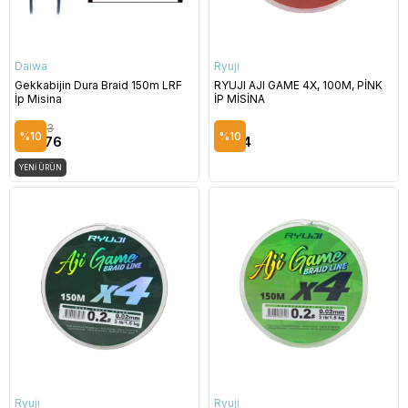
Daiwa
Ryuji
Gekkabijin Dura Braid 150m LRF
RYUJI AJI GAME 4X, 100M, PİNK
İp Misina
İP MİSİNA
$48.63
$8.72
%10
%10
$43.76
$7.84
YENI ÜRÜN
Ryuji
Ryuji