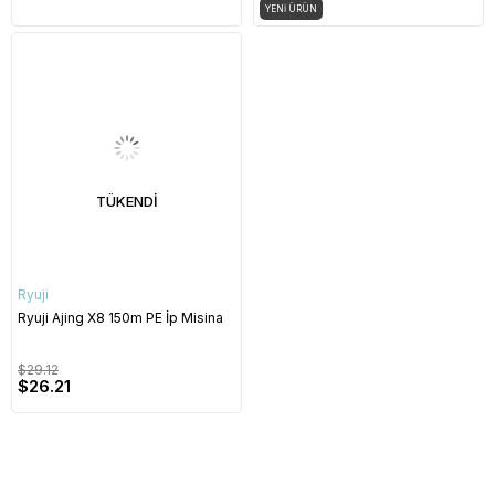
YENI ÜRÜN
TÜKENDI
Ryuji
Ryuji Ajing X8 150m PE İp Misina
$29.12
$26.21