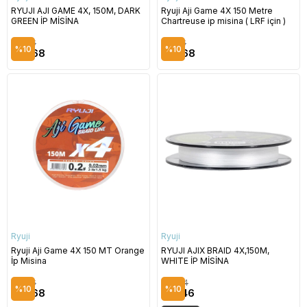
RYUJI AJI GAME 4X, 150M, DARK
Ryuji Aji Game 4X 150 Metre
GREEN İP MİSİNA
Chartreuse ip misina ( LRF için )
$11.86
$11.86
%10
%10
$10.68
$10.68
Ryuji
Ryuji
Ryuji Aji Game 4X 150 MT Orange
RYUJI AJIX BRAID 4X,150M,
İp Misina
WHITE İP MİSİNA
$11.86
$13.84
%10
%10
$10.68
$12.46