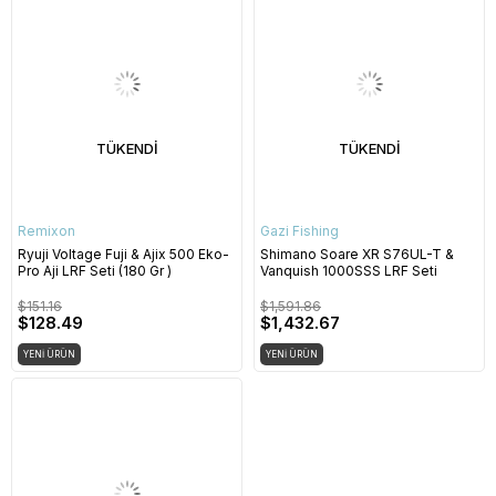
TÜKENDI
TÜKENDI
Remixon
Gazi Fishing
Ryuji Voltage Fuji & Ajix 500 Eko-
Shimano Soare XR S76UL-T &
Pro Aji LRF Seti (180 Gr )
Vanquish 1000SSS LRF Seti
$151.16
$1,591.86
$128.49
$1,432.67
YENI ÜRÜN
YENI ÜRÜN