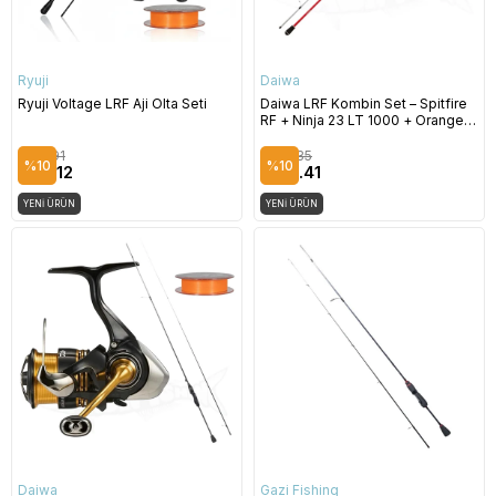
Ryuji
Daiwa
Ryuji Voltage LRF Aji Olta Seti
Daiwa LRF Kombin Set – Spitfire
RF + Ninja 23 LT 1000 + Orange
Ryuji İp
$127.91
$189.35
%10
%10
$115.12
$170.41
YENI ÜRÜN
YENI ÜRÜN
Daiwa
Gazi Fishing