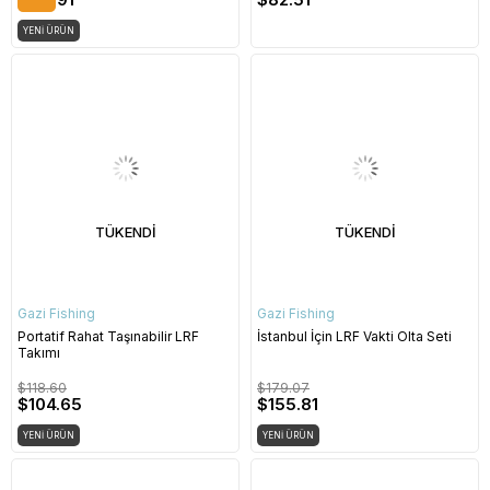
YENI ÜRÜN
TÜKENDI
TÜKENDI
Gazi Fishing
Gazi Fishing
Portatif Rahat Taşınabilir LRF
İstanbul İçin LRF Vakti Olta Seti
Takımı
$118.60
$179.07
$104.65
$155.81
YENI ÜRÜN
YENI ÜRÜN