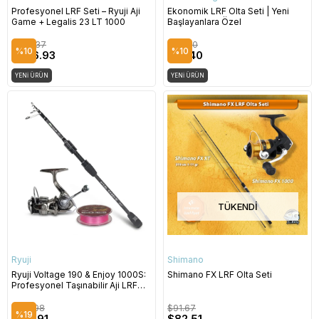
Profesyonel LRF Seti – Ryuji Aji
Ekonomik LRF Olta Seti | Yeni
Game + Legalis 23 LT 1000
Başlayanlara Özel
$274.37
$90.70
%10
%10
$246.93
$81.40
YENI ÜRÜN
YENI ÜRÜN
TÜKENDI
Ryuji
Shimano
Ryuji Voltage 190 & Enjoy 1000S:
Shimano FX LRF Olta Seti
Profesyonel Taşınabilir Aji LRF
Seti
$156.98
$91.67
%19
$127.91
$82.51