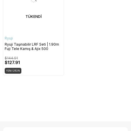
TÜKENDI
Ryuji
Ryuji Taşınabilir LRF Seti | 1.90m
Fuji Tele Kamış & Ajix 500
$144.91
$127.91
YENI ÜRÜN