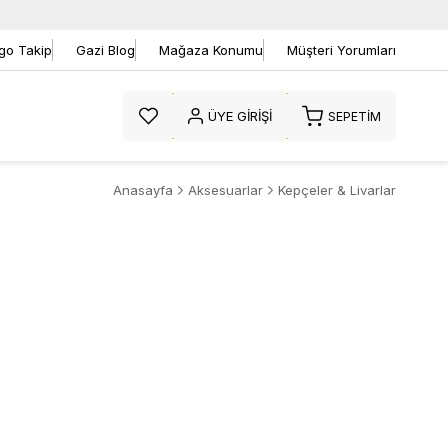
go Takip
Gazi Blog
Mağaza Konumu
Müşteri Yorumları
ÜYE GIRIŞI
SEPETIM
Anasayfa
Aksesuarlar
Kepçeler & Livarlar