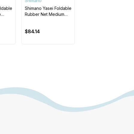
Shimano
ldable
Shimano Yasei Foldable
e
Rubber Net Medium
Kauçuk Kepçe
$84.14