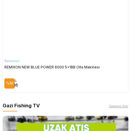
Remixon
REMIXON NEW BLUE POWER 6000 5+1BB Olta Makinesi
$34.45
%10
$31.01
Gazi Fishing TV
Tümünü Gör