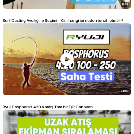
YENI ÜRÜN
YENI ÜRÜN
Surf Casting Avcılığı İp Seçimi - Kim hangi ipi neden tercih etmeli ?
Ryuji Bosphorus 420 Kamış Tam bir F/P Canavarı