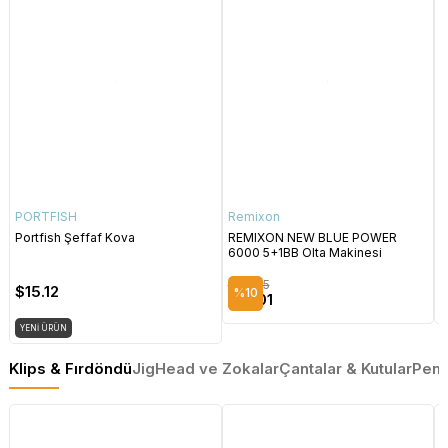
PORTFISH
Remixon
R
Portfish Şeffaf Kova
REMIXON NEW BLUE POWER
R
6000 5+1BB Olta Makinesi
5
$34.45
$
$15.12
%10
$31.01
YENI ÜRÜN
Klips & Fırdöndü
JigHead ve Zokalar
Çantalar & Kutular
Pens