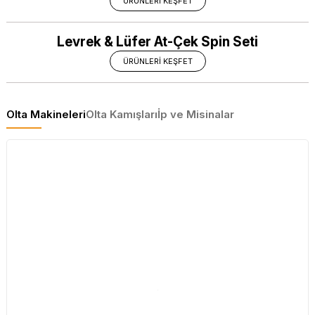
ÜRÜNLERİ KEŞFET
Levrek & Lüfer At-Çek Spin Seti
ÜRÜNLERİ KEŞFET
Olta Makineleri
Olta Kamışları
İp ve Misinalar