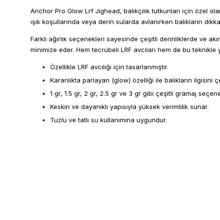
Anchor Pro Glow Lrf Jighead, balıkçılık tutkunları için özel ol
ışık koşullarında veya derin sularda avlanırken balıkların dikk
Farklı ağırlık seçenekleri sayesinde çeşitli derinliklerde ve ak
minimize eder. Hem tecrübeli LRF avcıları hem de bu teknikle y
Özellikle LRF avcılığı için tasarlanmıştır.
Karanlıkta parlayan (glow) özelliği ile balıkların ilgisini ç
1 gr, 1.5 gr, 2 gr, 2.5 gr ve 3 gr gibi çeşitli gramaj seçen
Keskin ve dayanıklı yapısıyla yüksek verimlilik sunar.
Tuzlu ve tatlı su kullanımına uygundur.