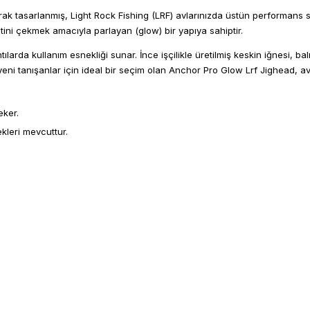
arak tasarlanmış, Light Rock Fishing (LRF) avlarınızda üstün performans s
atini çekmek amacıyla parlayan (glow) bir yapıya sahiptir.
ıntılarda kullanım esnekliği sunar. İnce işçilikle üretilmiş keskin iğnesi,
eni tanışanlar için ideal bir seçim olan Anchor Pro Glow Lrf Jighead, av 
eker.
ekleri mevcuttur.