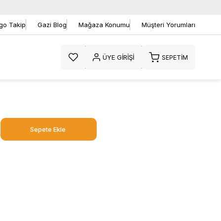
go Takip
Gazi Blog
Mağaza Konumu
Müşteri Yorumları
ÜYE GIRIŞI
SEPETIM