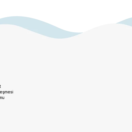
t
leşmesi
rmu