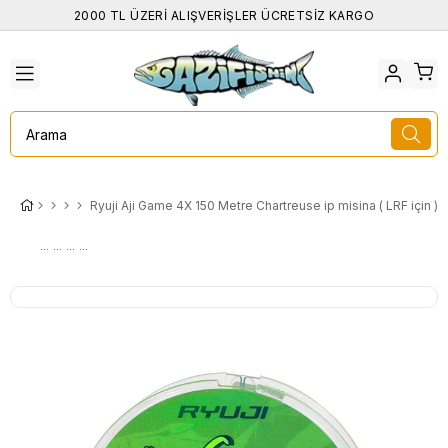
2000 TL ÜZERİ ALIŞVERİŞLER ÜCRETSİZ KARGO
Ryuji Aji Game 4X 150 Metre Chartreuse ip misina ( LRF için )