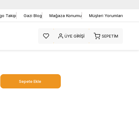
go Takip
Gazi Blog
Mağaza Konumu
Müşteri Yorumları
ÜYE GIRIŞI
SEPETIM