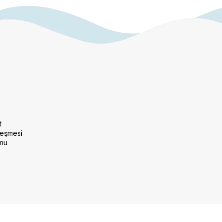
t
leşmesi
rmu