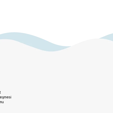
t
leşmesi
rmu