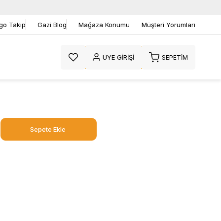
go Takip
Gazi Blog
Mağaza Konumu
Müşteri Yorumları
ÜYE GIRIŞI
SEPETIM