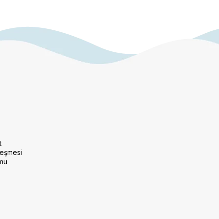
t
leşmesi
rmu