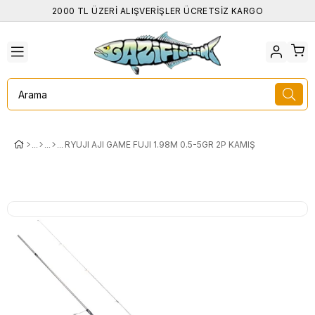
2000 TL ÜZERİ ALIŞVERİŞLER ÜCRETSİZ KARGO
RYUJI AJI GAME FUJI 1.98M 0.5-5GR 2P KAMIŞ