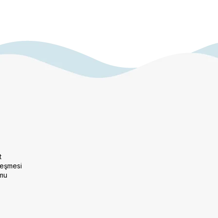
t
leşmesi
rmu