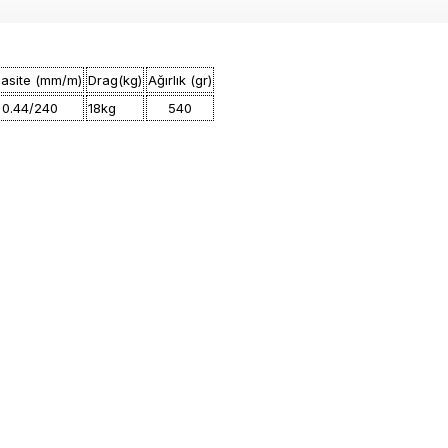
asite (mm/m)
Drag(kg)
Ağırlık (gr)
0.44/240
18kg
540