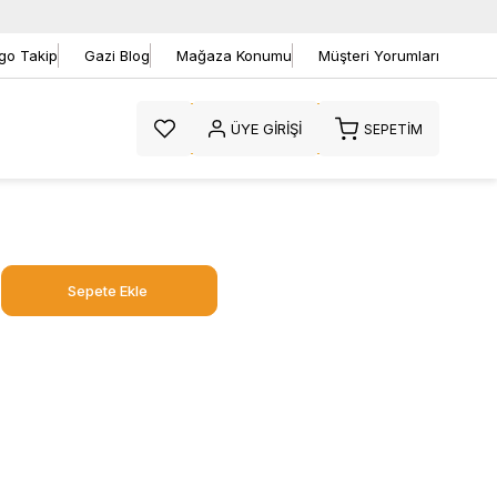
go Takip
Gazi Blog
Mağaza Konumu
Müşteri Yorumları
ÜYE GIRIŞI
SEPETIM