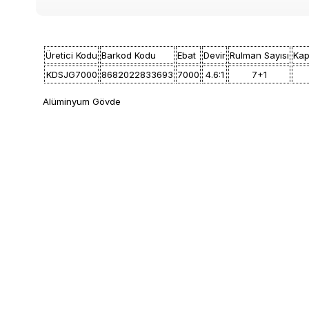
Üretici Kodu
Barkod Kodu
Ebat
Devir
Rulman Sayısı
Kap
KDSJG7000
8682022833693
7000
4.6:1
7+1
Alüminyum Gövde