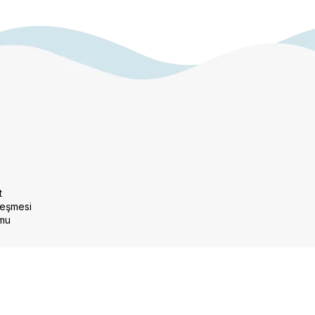
t
leşmesi
rmu