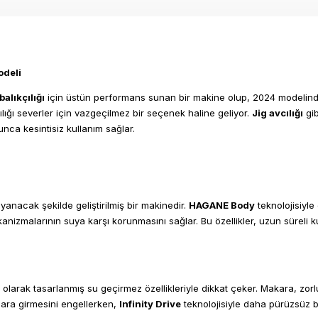
odeli
balıkçılığı
için üstün performans sunan bir makine olup, 2024 modelinde 
çılığı severler için vazgeçilmez bir seçenek haline geliyor.
Jig avcılığı
gib
unca kesintisiz kullanım sağlar.
ayanacak şekilde geliştirilmiş bir makinedir.
HAGANE Body
teknolojisiyle
kanizmalarının suya karşı korunmasını sağlar. Bu özellikler, uzun süreli 
 olarak tasarlanmış su geçirmez özellikleriyle dikkat çeker. Makara, zorl
lara girmesini engellerken,
Infinity Drive
teknolojisiyle daha pürüzsüz bi