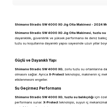
Shimano Stradic SW 4000 XG Jig Olta Makinesi - 2024 M
Shimano Stradic SW 4000 XG Jig Olta Makinesi
,
tuzlu su 
dayanıklılık, güvenilirlik ve yüksek performansı ile deniz balık
tuzlu su koşullarına dayanıklı yapısı sayesinde uzun yıllar boy
Güçlü ve Dayanıklı Yapı
Shimano Stradic SW 4000 XG
, zorlu tuzlu su ortamlarına d
olmasını sağlar. Ayrıca
X-Protect
teknolojisi, makinenin iç me
etkilenmesini engeller.
Su Geçirmez Performans
Shimano Stradic SW 4000 XG
,
tuzlu su balıkçılığı
için özel
performans sunar.
X-Protect
teknolojisi, suyun iç mekanizma