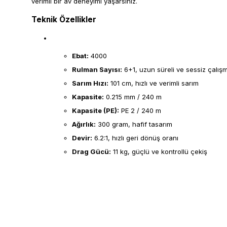
verimli bir av deneyimi yaşarsınız.
Teknik Özellikler
Ebat:
4000
Rulman Sayısı:
6+1, uzun süreli ve sessiz çalış
Sarım Hızı:
101 cm, hızlı ve verimli sarım
Kapasite:
0.215 mm / 240 m
Kapasite (PE):
PE 2 / 240 m
Ağırlık:
300 gram, hafif tasarım
Devir:
6.2:1, hızlı geri dönüş oranı
Drag Gücü:
11 kg, güçlü ve kontrollü çekiş