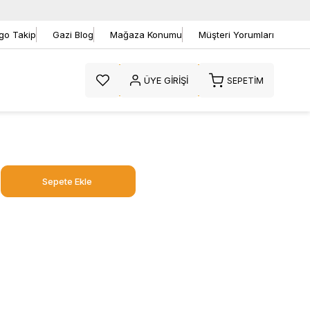
go Takip
Gazi Blog
Mağaza Konumu
Müşteri Yorumları
ÜYE GIRIŞI
SEPETIM