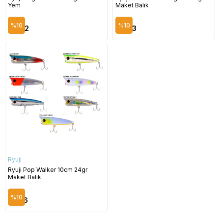
Yem
Maket Balık
$7.69
$6.25
%10
%10
$6.92
$5.63
Ryuji
Ryuji Pop Walker 10cm 24gr
Maket Balık
$8.29
%10
$7.46