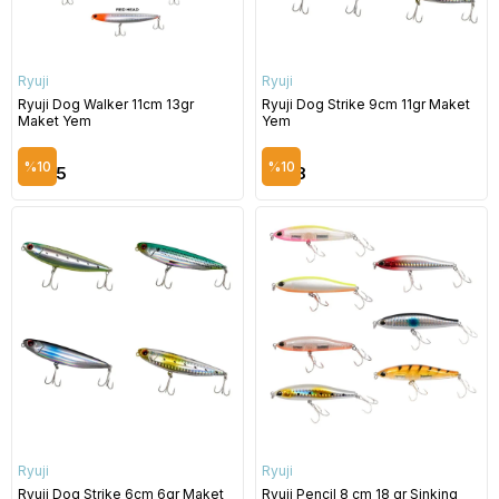
Ryuji
Ryuji
Ryuji Dog Walker 11cm 13gr
Ryuji Dog Strike 9cm 11gr Maket
Maket Yem
Yem
$8.95
$8.65
%10
%10
$8.05
$7.78
Ryuji
Ryuji
Ryuji Dog Strike 6cm 6gr Maket
Ryuji Pencil 8 cm 18 gr Sinking