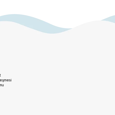
t
leşmesi
rmu