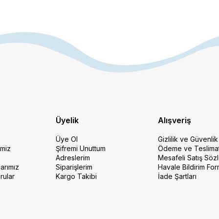
Üyelik
Alışveriş
Üye Ol
Gizlilik ve Güvenlik
imiz
Şifremi Unuttum
Ödeme ve Teslima
Adreslerim
Mesafeli Satış Söz
arımız
Siparişlerim
Havale Bildirim Fo
rular
Kargo Takibi
İade Şartları