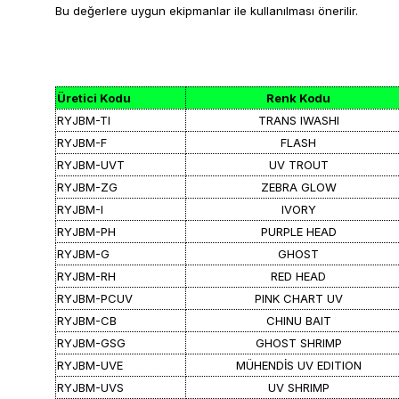
Bu değerlere uygun ekipmanlar ile kullanılması önerilir.
Üretici Kodu
Renk Kodu
RYJBM-TI
TRANS IWASHI
RYJBM-F
FLASH
RYJBM-UVT
UV TROUT
RYJBM-ZG
ZEBRA GLOW
RYJBM-I
IVORY
RYJBM-PH
PURPLE HEAD
RYJBM-G
GHOST
RYJBM-RH
RED HEAD
RYJBM-PCUV
PINK CHART UV
RYJBM-CB
CHINU BAIT
RYJBM-GSG
GHOST SHRIMP
RYJBM-UVE
MÜHENDİS UV EDITION
RYJBM-UVS
UV SHRIMP