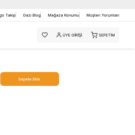
go Takip
Gazi Blog
Mağaza Konumu
Müşteri Yorumları
ÜYE GIRIŞI
SEPETIM