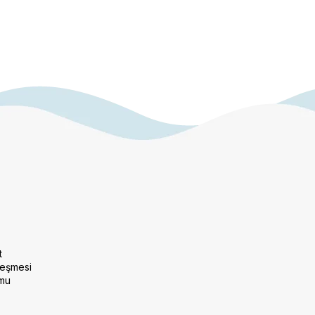
t
leşmesi
rmu