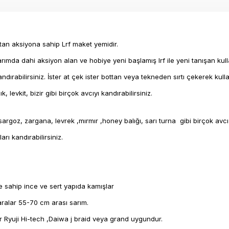
an aksiyona sahip Lrf maket yemidir.
da dahi aksiyon alan ve hobiye yeni başlamış lrf ile yeni tanışan kullanıc
ırabilirsiniz. İster at çek ister bottan veya tekneden sırtı çekerek kulla
 levkit, bizir gibi birçok avcıyı kandırabilirsiniz.
rgoz, zargana, levrek ,mırmır ,honey balığı, sarı turna gibi birçok avcı b
rı kandırabilirsiniz.
e sahip ince ve sert yapıda kamışlar
ralar 55-70 cm arası sarım.
r Ryuji Hi-tech ,Daiwa j braid veya grand uygundur.