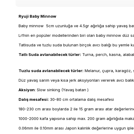
Ryuji Baby Minnow
Baby minnow 5cm uzunluğa ve 4.5gr ağırlığa sahip yavaş bat
Lrfnin en popüler modellerinden biri olan baby minnow düz sarım
Tatlısuda ve tuzlu suda bulunan birçok avcı balığı bu yemle kand
Tatlı Suda avlanabilecek türler:
Turna, perch, kasna, alabalık,
Tuzlu suda avlanabilecek türler:
Melanur, çupra, karagöz, sa
Düz yavaş sarım veya kısa jerk aksyiyonları vererek avcı balıkla
Aksiyon
: Slow sinking (Yavaş batan )
Dalış mesafesi:
30-80 cm ortalama dalış mesafesi
180-230 cm arası boylarda 2 ile 15 gram arası atar değerlerin
1000-2000 kafa yapısına sahip max. 200 gram ağırlığıda maka
0.06mm ile 0.10mm arası Japon kalınlık değerlerine uygun iple