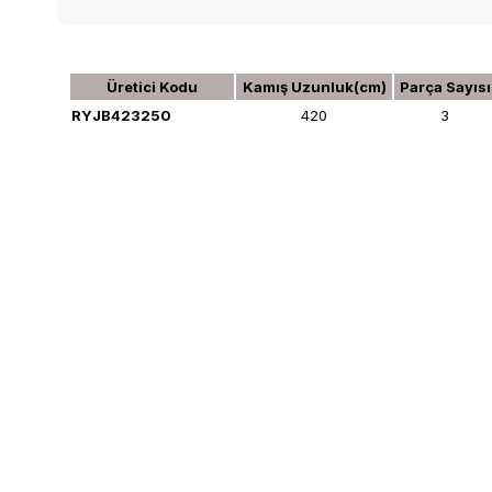
Üretici Kodu
Kamış Uzunluk(cm)
Parça Sayısı
RYJB423250
420
3