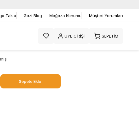
go Takip
Gazi Blog
Mağaza Konumu
Müşteri Yorumları
ÜYE GIRIŞI
SEPETIM
mışı