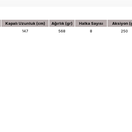
Kapalı Uzunluk (cm)
Ağırlık (gr)
Halka Sayısı
Aksiyon (
147
568
8
250