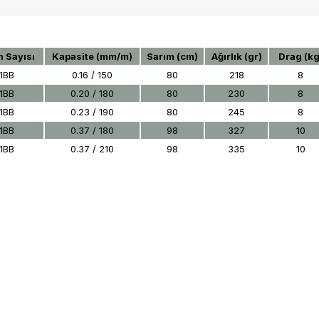
 Sayısı
Kapasite (mm/m)
Sarım (cm)
Ağırlık (gr)
Drag (kg
1BB
0.16 / 150
80
218
8
1BB
0.20 / 180
80
230
8
1BB
0.23 / 190
80
245
8
1BB
0.37 / 180
98
327
10
1BB
0.37 / 210
98
335
10