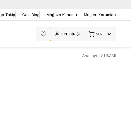
go Takip
Gazi Blog
Mağaza Konumu
Müşteri Yorumları
ÜYE GIRIŞI
SEPETIM
Anasayfa
USAMI