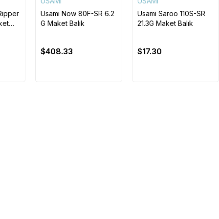
USAMI
USAMI
Ripper
Usami Now 80F-SR 6.2
Usami Saroo 110S-SR
ket
G Maket Balık
21.3G Maket Balık
$408.33
$17.30