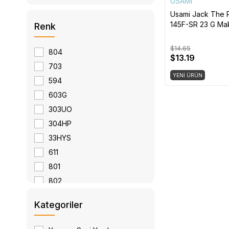
USAMI
Usami Jack The 
145F-SR 23 G Ma
Renk
Balık
$14.65
804
$13.19
703
YENI ÜRÜN
594
603G
303UO
304HP
33HYS
611
801
802
803
Kategoriler